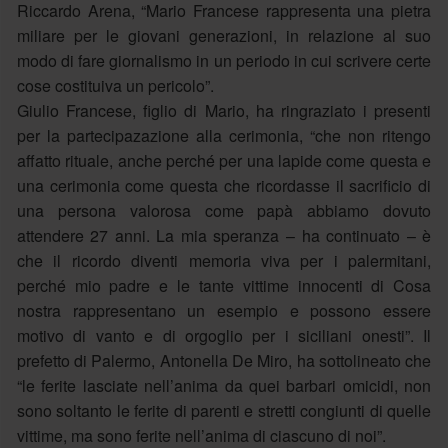
Riccardo Arena, “Mario Francese rappresenta una pietra
miliare per le giovani generazioni, in relazione al suo
modo di fare giornalismo in un periodo in cui scrivere certe
cose costituiva un pericolo”.
Giulio Francese, figlio di Mario, ha ringraziato i presenti
per la partecipazazione alla cerimonia, “che non ritengo
affatto rituale, anche perché per una lapide come questa e
una cerimonia come questa che ricordasse il sacrificio di
una persona valorosa come papà abbiamo dovuto
attendere 27 anni. La mia speranza – ha continuato – è
che il ricordo diventi memoria viva per i palermitani,
perché mio padre e le tante vittime innocenti di Cosa
nostra rappresentano un esempio e possono essere
motivo di vanto e di orgoglio per i siciliani onesti”. Il
prefetto di Palermo, Antonella De Miro, ha sottolineato che
“le ferite lasciate nell’anima da quei barbari omicidi, non
sono soltanto le ferite di parenti e stretti congiunti di quelle
vittime, ma sono ferite nell’anima di ciascuno di noi”.