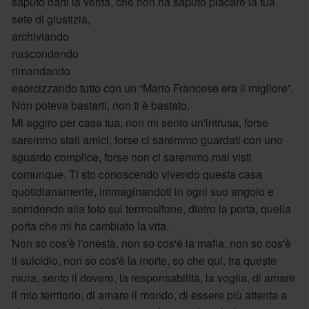
saputo darti la verità, che non ha saputo placare la tua
sete di giustizia,
archiviando
nascondendo
rimandando
esorcizzando tutto con un “Mario Francese era il migliore”.
Non poteva bastarti, non ti è bastato.
Mi aggiro per casa tua, non mi sento un'intrusa, forse
saremmo stati amici, forse ci saremmo guardati con uno
sguardo complice, forse non ci saremmo mai visti
comunque. Ti sto conoscendo vivendo questa casa
quotidianamente, immaginandoti in ogni suo angolo e
sorridendo alla foto sul termosifone, dietro la porta, quella
porta che mi ha cambiato la vita.
Non so cos'è l'onestà, non so cos'è la mafia, non so cos'è
il suicidio, non so cos'è la morte, so che qui, tra queste
mura, sento il dovere, la responsabilità, la voglia, di amare
il mio territorio, di amare il mondo, di essere più attenta a