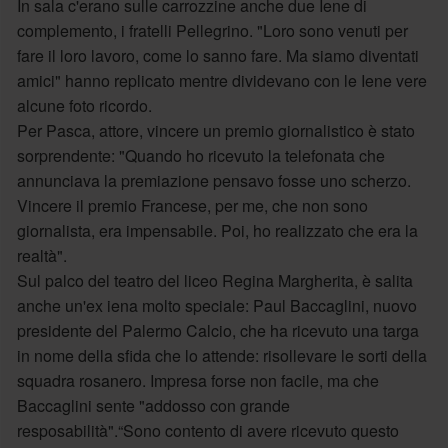
In sala c'erano sulle carrozzine anche due Iene di
complemento, i fratelli Pellegrino. "Loro sono venuti per
fare il loro lavoro, come lo sanno fare. Ma siamo diventati
amici" hanno replicato mentre dividevano con le Iene vere
alcune foto ricordo.
Per Pasca, attore, vincere un premio giornalistico è stato
sorprendente: "Quando ho ricevuto la telefonata che
annunciava la premiazione pensavo fosse uno scherzo.
Vincere il premio Francese, per me, che non sono
giornalista, era impensabile. Poi, ho realizzato che era la
realtà".
Sul palco del teatro del liceo Regina Margherita, è salita
anche un'ex iena molto speciale: Paul Baccaglini, nuovo
presidente del Palermo Calcio, che ha ricevuto una targa
in nome della sfida che lo attende: risollevare le sorti della
squadra rosanero. Impresa forse non facile, ma che
Baccaglini sente "addosso con grande
resposabilità".“Sono contento di avere ricevuto questo