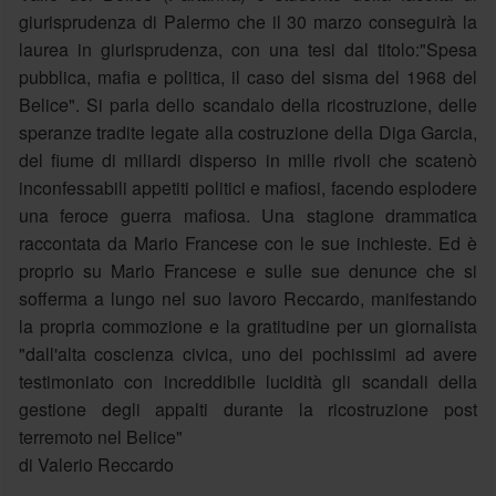
giurisprudenza di Palermo che il 30 marzo conseguirà la
laurea in giurisprudenza, con una tesi dal titolo:"Spesa
pubblica, mafia e politica, il caso del sisma del 1968 del
Belice". Si parla dello scandalo della ricostruzione, delle
speranze tradite legate alla costruzione della Diga Garcia,
del fiume di miliardi disperso in mille rivoli che scatenò
inconfessabili appetiti politici e mafiosi, facendo esplodere
una feroce guerra mafiosa. Una stagione drammatica
raccontata da Mario Francese con le sue inchieste. Ed è
proprio su Mario Francese e sulle sue denunce che si
sofferma a lungo nel suo lavoro Reccardo, manifestando
la propria commozione e la gratitudine per un giornalista
"dall'alta coscienza civica, uno dei pochissimi ad avere
testimoniato con increddibile lucidità gli scandali della
gestione degli appalti durante la ricostruzione post
terremoto nel Belice"
di Valerio Reccardo