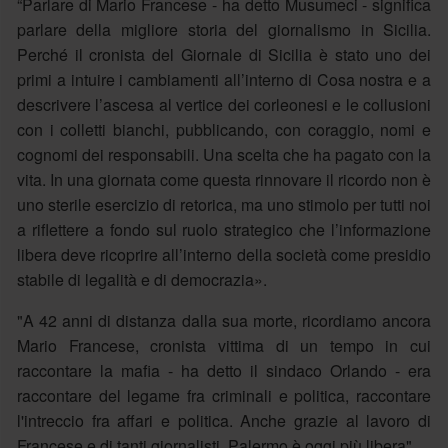
“Parlare di Mario Francese - ha detto Musumeci - significa
parlare della migliore storia del giornalismo in Sicilia.
Perché il cronista del Giornale di Sicilia è stato uno dei
primi a intuire i cambiamenti all’interno di Cosa nostra e a
descrivere l’ascesa al vertice dei corleonesi e le collusioni
con i colletti bianchi, pubblicando, con coraggio, nomi e
cognomi dei responsabili. Una scelta che ha pagato con la
vita. In una giornata come questa rinnovare il ricordo non è
uno sterile esercizio di retorica, ma uno stimolo per tutti noi
a riflettere a fondo sul ruolo strategico che l’informazione
libera deve ricoprire all’interno della società come presidio
stabile di legalità e di democrazia».
"A 42 anni di distanza dalla sua morte, ricordiamo ancora
Mario Francese, cronista vittima di un tempo in cui
raccontare la mafia - ha detto il sindaco Orlando - era
raccontare del legame fra criminali e politica, raccontare
l'intreccio fra affari e politica. Anche grazie al lavoro di
Francese e di tanti giornalisti, Palermo è oggi più libera"