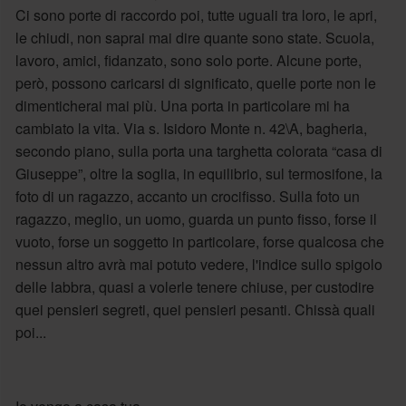
Ci sono porte di raccordo poi, tutte uguali tra loro, le apri,
le chiudi, non saprai mai dire quante sono state. Scuola,
lavoro, amici, fidanzato, sono solo porte. Alcune porte,
però, possono caricarsi di significato, quelle porte non le
dimenticherai mai più. Una porta in particolare mi ha
cambiato la vita. Via s. Isidoro Monte n. 42\A, bagheria,
secondo piano, sulla porta una targhetta colorata “casa di
Giuseppe”, oltre la soglia, in equilibrio, sul termosifone, la
foto di un ragazzo, accanto un crocifisso. Sulla foto un
ragazzo, meglio, un uomo, guarda un punto fisso, forse il
vuoto, forse un soggetto in particolare, forse qualcosa che
nessun altro avrà mai potuto vedere, l'indice sullo spigolo
delle labbra, quasi a volerle tenere chiuse, per custodire
quei pensieri segreti, quei pensieri pesanti. Chissà quali
poi...