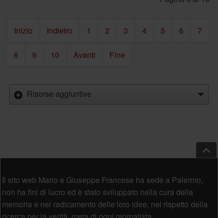
Inizio
Indietro
1
2
3
4
5
6
7
8
9
10
Avanti
Fine
Risorse aggiuntive
Salt
Piè di pagina
Il sito web Mario e Giuseppe Francese ha sede a Palermo,
non ha fini di lucro ed è stato sviluppato nella cura della
memoria e nel radicamento delle loro idee, nel rispetto della
ricerca per la verità, meta di ogni giornalista.