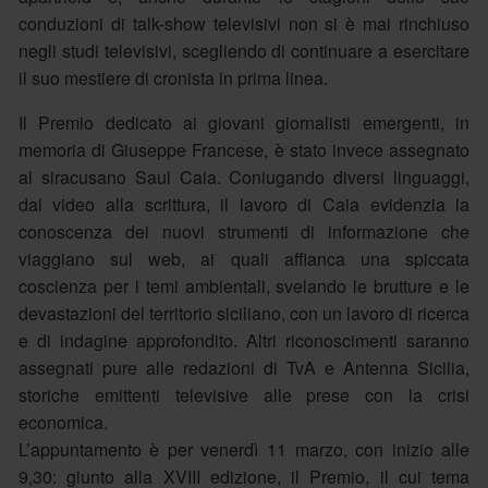
conduzioni di talk-show televisivi non si è mai rinchiuso
negli studi televisivi, scegliendo di continuare a esercitare
il suo mestiere di cronista in prima linea.
Il Premio dedicato ai giovani giornalisti emergenti, in
memoria di Giuseppe Francese, è stato invece assegnato
al siracusano Saul Caia. Coniugando diversi linguaggi,
dal video alla scrittura, il lavoro di Caia evidenzia la
conoscenza dei nuovi strumenti di informazione che
viaggiano sul web, ai quali affianca una spiccata
coscienza per i temi ambientali, svelando le brutture e le
devastazioni del territorio siciliano, con un lavoro di ricerca
e di indagine approfondito. Altri riconoscimenti saranno
assegnati pure alle redazioni di TvA e Antenna Sicilia,
storiche emittenti televisive alle prese con la crisi
economica.
L’appuntamento è per venerdì 11 marzo, con inizio alle
9,30: giunto alla XVIII edizione, il Premio, il cui tema