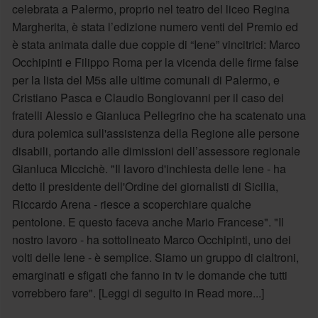
celebrata a Palermo, proprio nel teatro del liceo Regina
Margherita, è stata l’edizione numero venti del Premio ed
è stata animata dalle due coppie di “Iene” vincitrici: Marco
Occhipinti e Filippo Roma per la vicenda delle firme false
per la lista del M5s alle ultime comunali di Palermo, e
Cristiano Pasca e Claudio Bongiovanni per il caso dei
fratelli Alessio e Gianluca Pellegrino che ha scatenato una
dura polemica sull'assistenza della Regione alle persone
disabili, portando alle dimissioni dell’assessore regionale
Gianluca Miccichè. "Il lavoro d'inchiesta delle Iene - ha
detto il presidente dell'Ordine dei giornalisti di Sicilia,
Riccardo Arena - riesce a scoperchiare qualche
pentolone. E questo faceva anche Mario Francese". "Il
nostro lavoro - ha sottolineato Marco Occhipinti, uno dei
volti delle Iene - è semplice. Siamo un gruppo di cialtroni,
emarginati e sfigati che fanno in tv le domande che tutti
vorrebbero fare". [Leggi di seguito in Read more...]