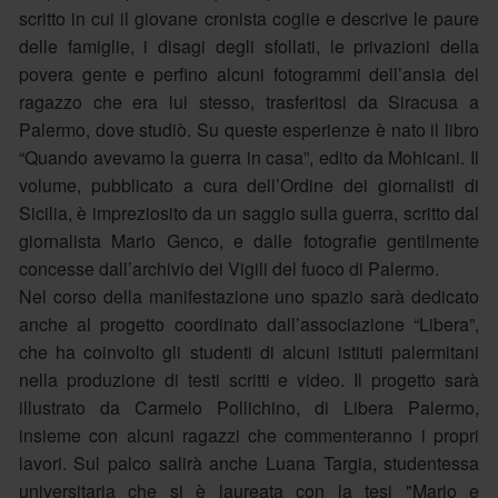
scritto in cui il giovane cronista coglie e descrive le paure
delle famiglie, i disagi degli sfollati, le privazioni della
povera gente e perfino alcuni fotogrammi dell’ansia del
ragazzo che era lui stesso, trasferitosi da Siracusa a
Palermo, dove studiò. Su queste esperienze è nato il libro
“Quando avevamo la guerra in casa”, edito da Mohicani. Il
volume, pubblicato a cura dell’Ordine dei giornalisti di
Sicilia, è impreziosito da un saggio sulla guerra, scritto dal
giornalista Mario Genco, e dalle fotografie gentilmente
concesse dall’archivio dei Vigili del fuoco di Palermo.
Nel corso della manifestazione uno spazio sarà dedicato
anche al progetto coordinato dall’associazione “Libera”,
che ha coinvolto gli studenti di alcuni istituti palermitani
nella produzione di testi scritti e video. Il progetto sarà
illustrato da Carmelo Pollichino, di Libera Palermo,
insieme con alcuni ragazzi che commenteranno i propri
lavori. Sul palco salirà anche Luana Targia, studentessa
universitaria che si è laureata con la tesi "Mario e