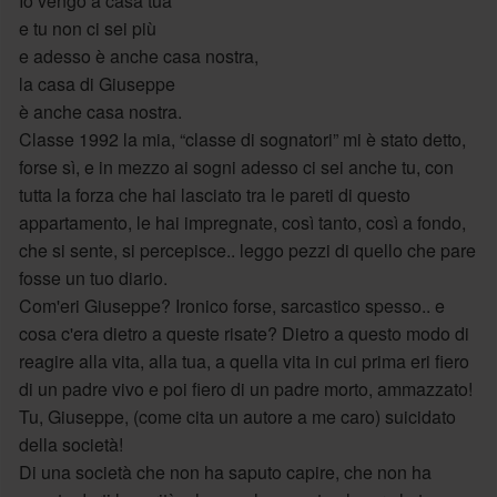
Io vengo a casa tua
e tu non ci sei più
e adesso è anche casa nostra,
la casa di Giuseppe
è anche casa nostra.
Classe 1992 la mia, “classe di sognatori” mi è stato detto,
forse sì, e in mezzo ai sogni adesso ci sei anche tu, con
tutta la forza che hai lasciato tra le pareti di questo
appartamento, le hai impregnate, così tanto, così a fondo,
che si sente, si percepisce.. leggo pezzi di quello che pare
fosse un tuo diario.
Com'eri Giuseppe? Ironico forse, sarcastico spesso.. e
cosa c'era dietro a queste risate? Dietro a questo modo di
reagire alla vita, alla tua, a quella vita in cui prima eri fiero
di un padre vivo e poi fiero di un padre morto, ammazzato!
Tu, Giuseppe, (come cita un autore a me caro) suicidato
della società!
Di una società che non ha saputo capire, che non ha