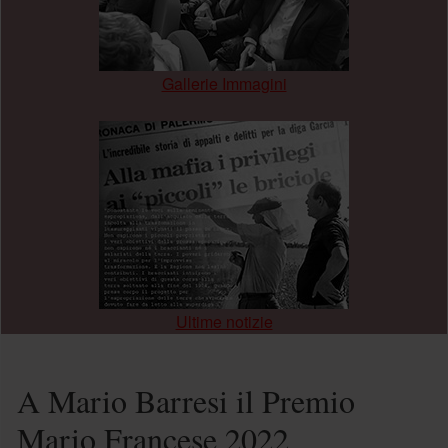
Gallerie Immagini
.
Ultime notizie
A Mario Barresi il Premio
Mario Francese 2022