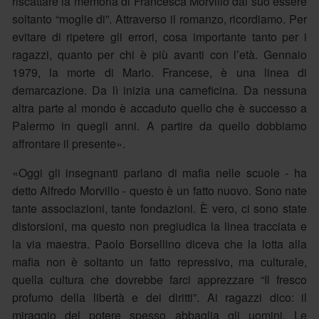
riscattare la memoria di Francesca Morvillo dal suo essere
soltanto “moglie di”. Attraverso il romanzo, ricordiamo. Per
evitare di ripetere gli errori, cosa importante tanto per i
ragazzi, quanto per chi è più avanti con l’età. Gennaio
1979, la morte di Mario. Francese, è una linea di
demarcazione. Da lì inizia una carneficina. Da nessuna
altra parte al mondo è accaduto quello che è successo a
Palermo in quegli anni. A partire da quello dobbiamo
affrontare il presente».
«Oggi gli insegnanti parlano di mafia nelle scuole - ha
detto Alfredo Morvillo - questo è un fatto nuovo. Sono nate
tante associazioni, tante fondazioni. È vero, ci sono state
distorsioni, ma questo non pregiudica la linea tracciata e
la via maestra. Paolo Borsellino diceva che la lotta alla
mafia non è soltanto un fatto repressivo, ma culturale,
quella cultura che dovrebbe farci apprezzare “Il fresco
profumo della libertà e dei diritti”. Ai ragazzi dico: il
miraggio del potere spesso abbaglia gli uomini. Le