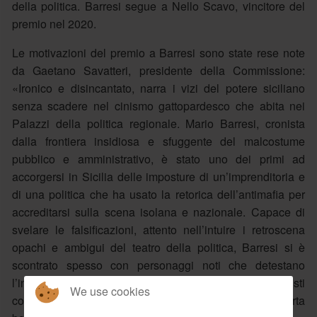
della politica. Barresi segue a Nello Scavo, vincitore del
premio nel 2020.
Le motivazioni del premio a Barresi sono state rese note
da Gaetano Savatteri, presidente della Commissione:
«Ironico e disincantato, narra i vizi del potere siciliano
senza scadere nel cinismo gattopardesco che abita nei
Palazzi della politica regionale. Mario Barresi, cronista
dalla frontiera insidiosa e sfuggente del malcostume
pubblico e amministrativo, è stato uno dei primi ad
accorgersi in Sicilia delle imposture di un’imprenditoria e
di una politica che ha usato la retorica dell’antimafia per
accreditarsi sulla scena isolana e nazionale. Capace di
svelare le falsificazioni, attento nell’intuire i retroscena
opachi e ambigui del teatro della politica, Barresi si è
scontrato spesso con personaggi noti che detestano
l’informazione e tentano di mettere a tacere i giornalisti
We use cookies
con nuovi e sottili sistemi di intimidazione vidimati in carta