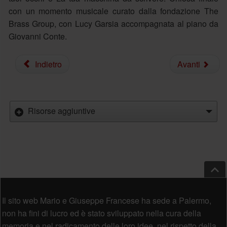
con un momento musicale curato dalla fondazione The
Brass Group, con Lucy Garsia accompagnata al piano da
Giovanni Conte.
Indietro
Avanti
Risorse aggiuntive
Salt
Piè di pagina
Il sito web Mario e Giuseppe Francese ha sede a Palermo,
non ha fini di lucro ed è stato sviluppato nella cura della
memoria e nel radicamento delle loro idee, nel rispetto della