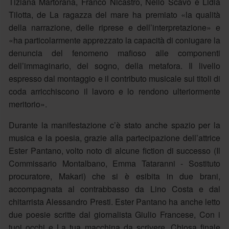
Tiziana Martorana, Franco Nicastro, Nello Scavo e Lidia
Tilotta, de La ragazza del mare ha premiato «la qualità
della narrazione, delle riprese e dell’interpretazione» e
«ha particolarmente apprezzato la capacità di coniugare la
denuncia del fenomeno mafioso alle componenti
dell’immaginario, del sogno, della metafora. Il livello
espresso dal montaggio e il contributo musicale sui titoli di
coda arricchiscono il lavoro e lo rendono ulteriormente
meritorio».
Durante la manifestazione c’è stato anche spazio per la
musica e la poesia, grazie alla partecipazione dell’attrice
Ester Pantano, volto noto di alcune fiction di successo (Il
Commissario Montalbano, Emma Tataranni - Sostituto
procuratore, Makari) che si è esibita in due brani,
accompagnata al contrabbasso da Lino Costa e dal
chitarrista Alessandro Presti. Ester Pantano ha anche letto
due poesie scritte dal giornalista Giulio Francese, Con i
tuoi occhi e La tua macchina da scrivere. Chiosa finale