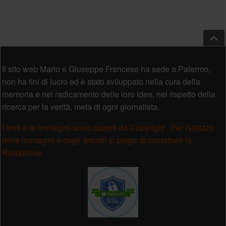
Salt
Piè di pagina
Il sito web Mario e Giuseppe Francese ha sede a Palermo,
non ha fini di lucro ed è stato sviluppato nella cura della
memoria e nel radicamento delle loro idee, nel rispetto della
ricerca per la verità, meta di ogni giornalista.
I testi e le immagini sono coperti da Copyright . Per l'utilizzo
delle immagini e degli articoli si prega di contattare la
Redazione.