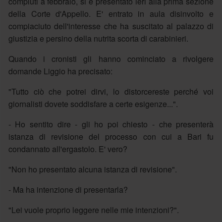
compiuti a febbraio, si è presentato ieri alla prima sezione
della Corte d'Appello. E' entrato in aula disinvolto e
compiaciuto dell'interesse che ha suscitato al palazzo di
giustizia e persino della nutrita scorta di carabinieri.
Quando i cronisti gli hanno cominciato a rivolgere
domande Liggio ha precisato:
"Tutto ciò che potrei dirvi, lo distorcereste perché voi
giornalisti dovete soddisfare a certe esigenze...".
- Ho sentito dire - gli ho poi chiesto - che presenterà
istanza di revisione del processo con cui a Bari fu
condannato all'ergastolo. E' vero?
"Non ho presentato alcuna istanza di revisione".
- Ma ha intenzione di presentarla?
"Lei vuole proprio leggere nelle mie intenzioni?".