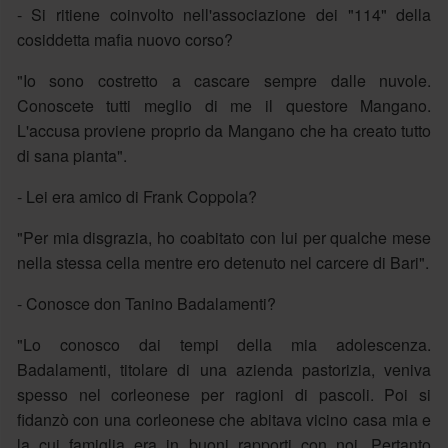
- Si ritiene coinvolto nell'associazione dei "114" della
cosiddetta mafia nuovo corso?
"Io sono costretto a cascare sempre dalle nuvole.
Conoscete tutti meglio di me il questore Mangano.
L'accusa proviene proprio da Mangano che ha creato tutto
di sana pianta".
- Lei era amico di Frank Coppola?
"Per mia disgrazia, ho coabitato con lui per qualche mese
nella stessa cella mentre ero detenuto nel carcere di Bari".
- Conosce don Tanino Badalamenti?
"Lo conosco dai tempi della mia adolescenza.
Badalamenti, titolare di una azienda pastorizia, veniva
spesso nel corleonese per ragioni di pascoli. Poi si
fidanzò con una corleonese che abitava vicino casa mia e
la cui famiglia era in buoni rapporti con noi. Pertanto