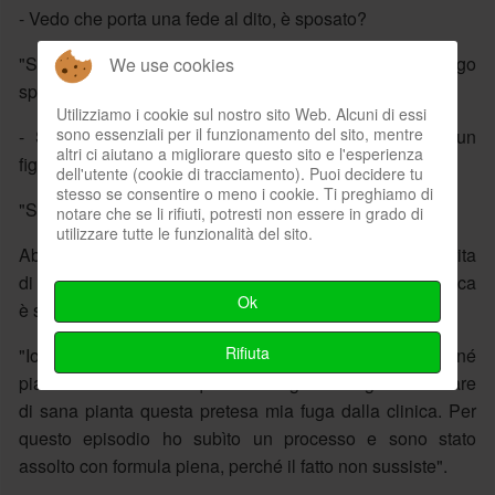
- Vedo che porta una fede al dito, è sposato?
"Sono sposato, anzi preciso, sentimentalmente mi ritengo
We use cookies
sposato".
Utilizziamo i cookie sul nostro sito Web. Alcuni di essi
sono essenziali per il funzionamento del sito, mentre
- Si tratta della signora Parenzan che le ha dato un
altri ci aiutano a migliorare questo sito e l'esperienza
figlioletto?
dell'utente (cookie di tracciamento). Puoi decidere tu
stesso se consentire o meno i cookie. Ti preghiamo di
"Si".
notare che se li rifiuti, potresti non essere in grado di
utilizzare tutte le funzionalità del sito.
Abbiamo chiesto a Liggio della fuga dalla Villa Margherita
di Roma. Il boss ha respinto decisamente quanto all'epoca
Ok
è stato scritto sul suo conto.
Rifiuta
"Io non sono mai fuggito. Non ero né sorvegliato né
piantonato. E' stato il questore Angelo Mangano a creare
di sana pianta questa pretesa mia fuga dalla clinica. Per
questo episodio ho subìto un processo e sono stato
assolto con formula piena, perché il fatto non sussiste".