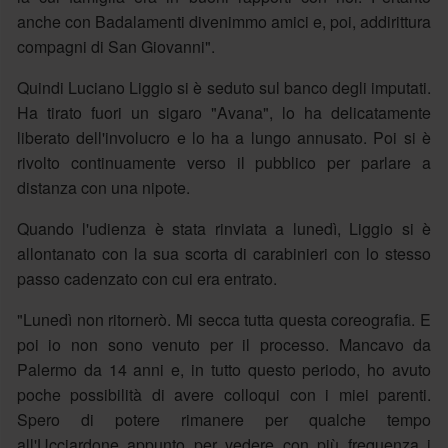
anche con Badalamenti divenimmo amici e, poi, addirittura
compagni di San Giovanni".
Quindi Luciano Liggio si è seduto sul banco degli imputati.
Ha tirato fuori un sigaro "Avana", lo ha delicatamente
liberato dell'involucro e lo ha a lungo annusato. Poi si è
rivolto continuamente verso il pubblico per parlare a
distanza con una nipote.
Quando l'udienza è stata rinviata a lunedì, Liggio si è
allontanato con la sua scorta di carabinieri con lo stesso
passo cadenzato con cui era entrato.
"Lunedì non ritornerò. Mi secca tutta questa coreografia. E
poi io non sono venuto per il processo. Mancavo da
Palermo da 14 anni e, in tutto questo periodo, ho avuto
poche possibilità di avere colloqui con i miei parenti.
Spero di potere rimanere per qualche tempo
all'Ucciardone appunto per vedere con più frequenza i