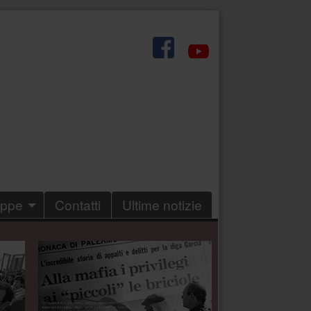
.
eppe
Contatti
Ultime notizie
.