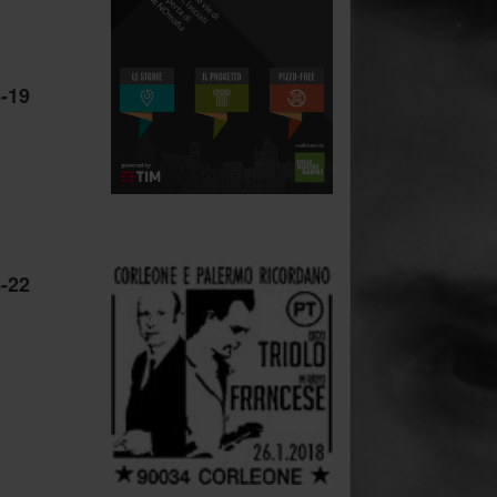
-19
.
-22