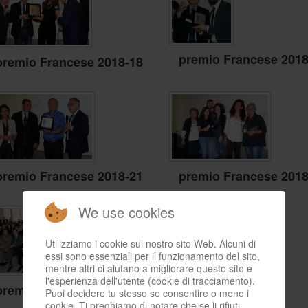
premio Francese 2018
premio Francese 2018-18
premio Francese 2018
premio Francese 2018-21
We use cookies
Utilizziamo i cookie sul nostro sito Web. Alcuni di
essi sono essenziali per il funzionamento del sito,
mentre altri ci aiutano a migliorare questo sito e
l'esperienza dell'utente (cookie di tracciamento).
premio Francese 2018-24
Puoi decidere tu stesso se consentire o meno i
cookie. Ti preghiamo di notare che se li rifiuti,