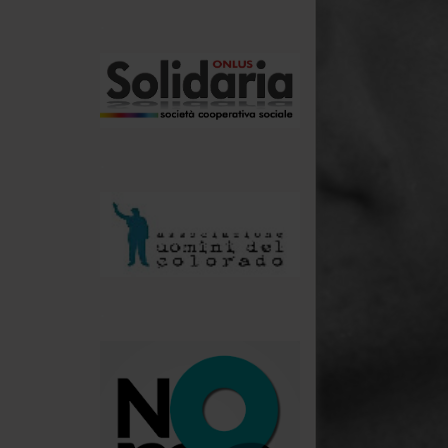
.
.
.