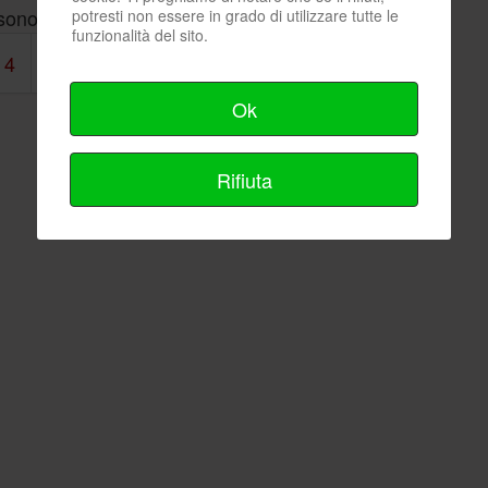
sono 56 immagini nella categoria
potresti non essere in grado di utilizzare tutte le
funzionalità del sito.
4
5
6
7
Avanti
Fine
Ok
Rifiuta