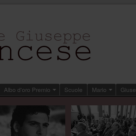
Albo d'oro Premio
Scuole
Mario
Gius
.
.