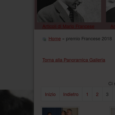
Articoli di Mario Francese
Ar
Home
» premio Francese 2018
Torna alla Panoramica Galleria
Ci 
Inizio
Indietro
1
2
3